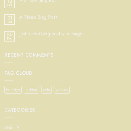
A Simple Blog Post
13
Oct
A Video Blog Post
01
Jan
Just a cool blog post with Images
30
Dec
RECENT COMMENTS
TAG CLOUD
brooklyn
fashion
style
women
CATEGORIES
Style
(5)