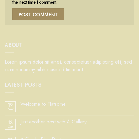
the next time I comment.
ABOUT
Lorem ipsum dolor sit amet, consectetuer adipiscing elit, sed
diam nonummy nibh euismod tincidunt.
LATEST POSTS
Welcome to Flatsome
19
Nov
Just another post with A Gallery
13
Oct