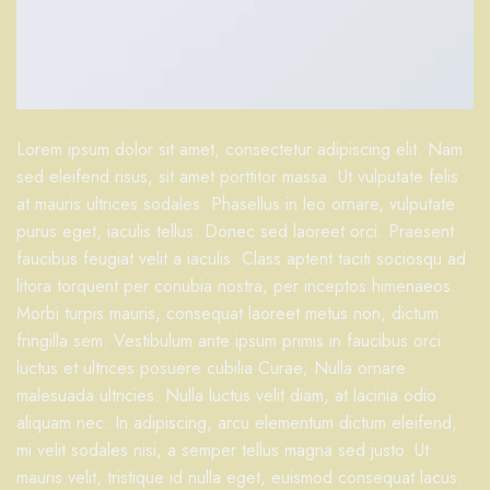
Lorem ipsum dolor sit amet, consectetur adipiscing elit. Nam
sed eleifend risus, sit amet porttitor massa. Ut vulputate felis
at mauris ultrices sodales. Phasellus in leo ornare, vulputate
purus eget, iaculis tellus. Donec sed laoreet orci. Praesent
faucibus feugiat velit a iaculis. Class aptent taciti sociosqu ad
litora torquent per conubia nostra, per inceptos himenaeos.
Morbi turpis mauris, consequat laoreet metus non, dictum
fringilla sem. Vestibulum ante ipsum primis in faucibus orci
luctus et ultrices posuere cubilia Curae; Nulla ornare
malesuada ultricies. Nulla luctus velit diam, at lacinia odio
aliquam nec. In adipiscing, arcu elementum dictum eleifend,
mi velit sodales nisi, a semper tellus magna sed justo. Ut
mauris velit, tristique id nulla eget, euismod consequat lacus.